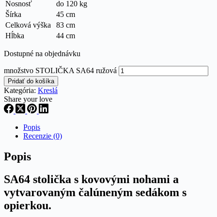
Nosnosť
do 120 kg
Šírka
45 cm
Celková výška
83 cm
Hĺbka
44 cm
Dostupné na objednávku
množstvo STOLIČKA SA64 ružová
Pridať do košíka
Kategória:
Kreslá
Share your love
Popis
Recenzie (0)
Popis
SA64 stolička s kovovými nohami a
vytvarovaným čalúneným sedákom s
opierkou.