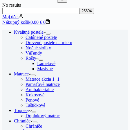
No results
Moj účet
Nákupný košík
0,00
€
0
Kvalitné postele
Čalúnené postele
Drevené postele na mieru
Nočné stolíky
Váľandy
Rošty
Lamelové
Masívne
Matrace
Matrace akcia 1+1
Pamäťové matrace
Antibakteriálne
Kokosové
Penové
Taštičkové
Toppery
Doplnkový matrac
Chrániče
Chrániče