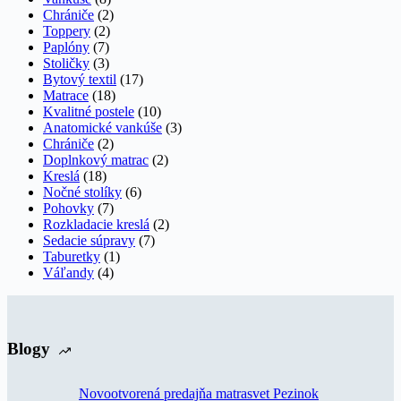
Chrániče
(2)
Toppery
(2)
Paplóny
(7)
Stoličky
(3)
Bytový textil
(17)
Matrace
(18)
Kvalitné postele
(10)
Anatomické vankúše
(3)
Chrániče
(2)
Doplnkový matrac
(2)
Kreslá
(18)
Nočné stolíky
(6)
Pohovky
(7)
Rozkladacie kreslá
(2)
Sedacie súpravy
(7)
Taburetky
(1)
Váľandy
(4)
Blogy
Novootvorená predajňa matrasvet Pezinok