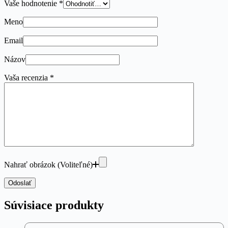
Vaše hodnotenie
*
Meno
Email
Názov
Vaša recenzia
*
Nahrať obrázok (Voliteľné)
Odoslať
Súvisiace produkty