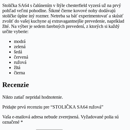
Stolička SA64 s čalúnením v štýle chesterfield vyzerá už na prvý
pohľad veľmi pohodlne. Šikmé čierne kovové nohy dodávajú
stoličke úplne iný rozmer. Netreba sa báť experimentovať a skúsiť
zvoliť do vašej kuchyne aj extravagantnejšie prevedenie, napríklad
žlté. Na výber je sedem farebných prevedení, z ktorých si každý
určite vyberie:
modrá
zelená
šedá
červená
ružová
žltá
čierna
Recenzie
Nikto zatiaľ nepridal hodnotenie.
Pridajte prvú recenziu pre “STOLIČKA SA64 ružová”
Vaša e-mailová adresa nebude zverejnená.
Vyžadované polia sú
označené
*