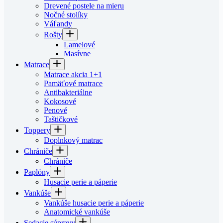
Drevené postele na mieru
Nočné stolíky
Váľandy
Rošty
Lamelové
Masívne
Matrace
Matrace akcia 1+1
Pamäťové matrace
Antibakteriálne
Kokosové
Penové
Taštičkové
Toppery
Doplnkový matrac
Chrániče
Chrániče
Paplóny
Husacie perie a páperie
Vankúše
Vankúše husacie perie a páperie
Anatomické vankúše
Sedacie súpravy