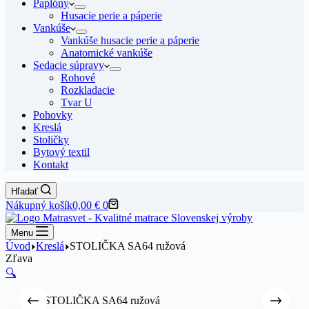
Paplóny
Husacie perie a páperie
Vankúše
Vankúše husacie perie a páperie
Anatomické vankúše
Sedacie súpravy
Rohové
Rozkladacie
Tvar U
Pohovky
Kreslá
Stoličky
Bytový textil
Kontakt
Hľadať
Nákupný košík
0,00
€
0
Menu
Úvod
Kreslá
STOLIČKA SA64 ružová
Zľava
🔍