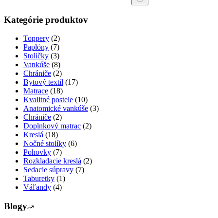
Kategórie produktov
Toppery
(2)
Paplóny
(7)
Stoličky
(3)
Vankúše
(8)
Chrániče
(2)
Bytový textil
(17)
Matrace
(18)
Kvalitné postele
(10)
Anatomické vankúše
(3)
Chrániče
(2)
Doplnkový matrac
(2)
Kreslá
(18)
Nočné stolíky
(6)
Pohovky
(7)
Rozkladacie kreslá
(2)
Sedacie súpravy
(7)
Taburetky
(1)
Váľandy
(4)
Blogy