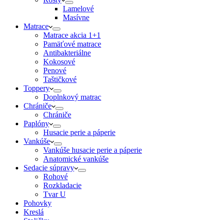
Lamelové
Masívne
Matrace
Matrace akcia 1+1
Pamäťové matrace
Antibakteriálne
Kokosové
Penové
Taštičkové
Toppery
Doplnkový matrac
Chrániče
Chrániče
Paplóny
Husacie perie a páperie
Vankúše
Vankúše husacie perie a páperie
Anatomické vankúše
Sedacie súpravy
Rohové
Rozkladacie
Tvar U
Pohovky
Kreslá