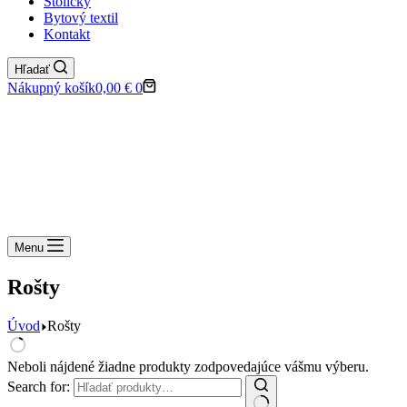
Stoličky
Bytový textil
Kontakt
Hľadať
Nákupný košík
0,00
€
0
Menu
Rošty
Úvod
Rošty
Neboli nájdené žiadne produkty zodpovedajúce vášmu výberu.
Search for: