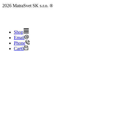
2026 MatraSvet SK s.r.o. ®
Tvorba webových stránok
&
SEO optimalizácia
| Ján Struhár –
S.P.K. ®
Shop
Email
Phone
Cart
0