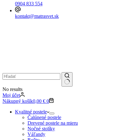
0904 833 554
kontakt@matrasvet.sk
No results
Moj účet
Nákupný košík
0,00
€
0
Kvalitné postele
Čalúnené postele
Drevené postele na mieru
Nočné stolíky
Váľandy
Rošty