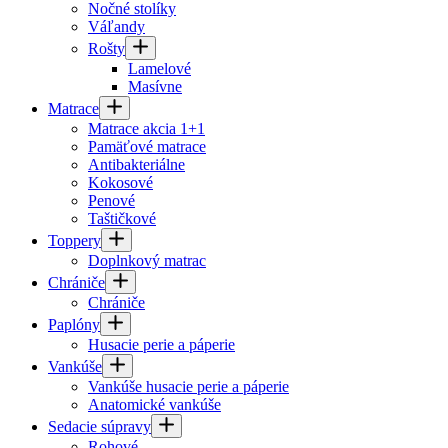
Nočné stolíky
Váľandy
Rošty
Lamelové
Masívne
Matrace
Matrace akcia 1+1
Pamäťové matrace
Antibakteriálne
Kokosové
Penové
Taštičkové
Toppery
Doplnkový matrac
Chrániče
Chrániče
Paplóny
Husacie perie a páperie
Vankúše
Vankúše husacie perie a páperie
Anatomické vankúše
Sedacie súpravy
Rohové