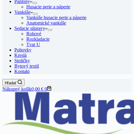
Paplóny
Husacie perie a páperie
Vankúše
Vankúše husacie perie a páperie
Anatomické vankúše
Sedacie súpravy
Rohové
Rozkladacie
Tvar U
Pohovky
Kreslá
Stoličky
Bytový textil
Kontakt
Hľadať
Nákupný košík
0,00
€
0