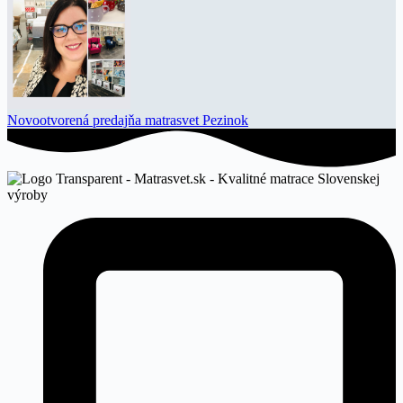
Novootvorená predajňa matrasvet Pezinok