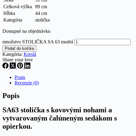
Celková výška
89 cm
Hĺbka
44 cm
Kategória
stolička
Dostupné na objednávku
množstvo STOLIČKA SA 63 modrá
Pridať do košíka
Kategória:
Kreslá
Share your love
Popis
Recenzie (0)
Popis
SA63 stolička s kovovými nohami a
vytvarovaným čalúneným sedákom s
opierkou.