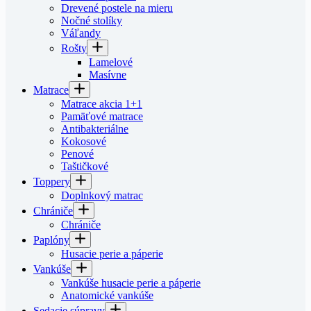
Drevené postele na mieru
Nočné stolíky
Váľandy
Rošty
Lamelové
Masívne
Matrace
Matrace akcia 1+1
Pamäťové matrace
Antibakteriálne
Kokosové
Penové
Taštičkové
Toppery
Doplnkový matrac
Chrániče
Chrániče
Paplóny
Husacie perie a páperie
Vankúše
Vankúše husacie perie a páperie
Anatomické vankúše
Sedacie súpravy