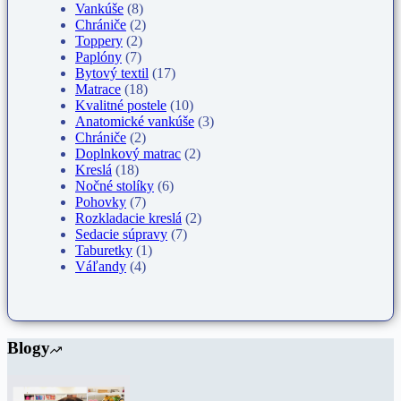
Vankúše
(8)
Chrániče
(2)
Toppery
(2)
Paplóny
(7)
Bytový textil
(17)
Matrace
(18)
Kvalitné postele
(10)
Anatomické vankúše
(3)
Chrániče
(2)
Doplnkový matrac
(2)
Kreslá
(18)
Nočné stolíky
(6)
Pohovky
(7)
Rozkladacie kreslá
(2)
Sedacie súpravy
(7)
Taburetky
(1)
Váľandy
(4)
Blogy