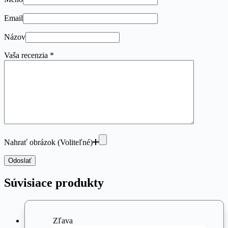
Email
Názov
Vaša recenzia
*
Nahrať obrázok (Voliteľné)
Odoslať
Súvisiace produkty
Zľava