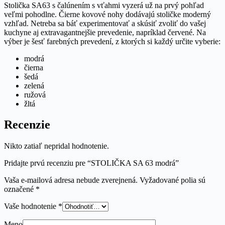
Stolička SA63 s čalúnením s vťahmi vyzerá už na prvý pohľad
veľmi pohodlne. Čierne kovové nohy dodávajú stoličke moderný
vzhľad. Netreba sa báť experimentovať a skúsiť zvoliť do vašej
kuchyne aj extravagantnejšie prevedenie, napríklad červené. Na
výber je šesť farebných prevedení, z ktorých si každý určite vyberie:
modrá
čierna
šedá
zelená
ružová
žltá
Recenzie
Nikto zatiaľ nepridal hodnotenie.
Pridajte prvú recenziu pre “STOLIČKA SA 63 modrá”
Vaša e-mailová adresa nebude zverejnená.
Vyžadované polia sú
označené
*
Vaše hodnotenie
*
Meno