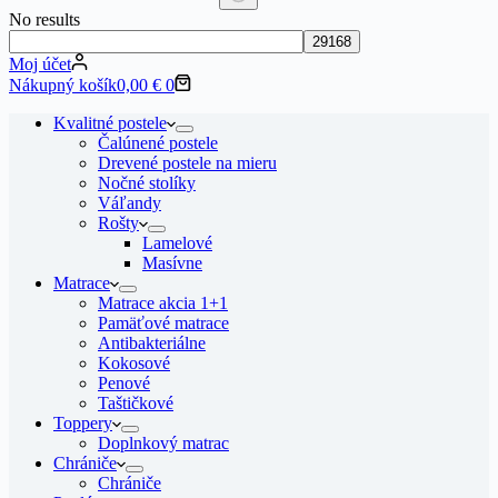
No results
Moj účet
Nákupný košík
0,00
€
0
Kvalitné postele
Čalúnené postele
Drevené postele na mieru
Nočné stolíky
Váľandy
Rošty
Lamelové
Masívne
Matrace
Matrace akcia 1+1
Pamäťové matrace
Antibakteriálne
Kokosové
Penové
Taštičkové
Toppery
Doplnkový matrac
Chrániče
Chrániče