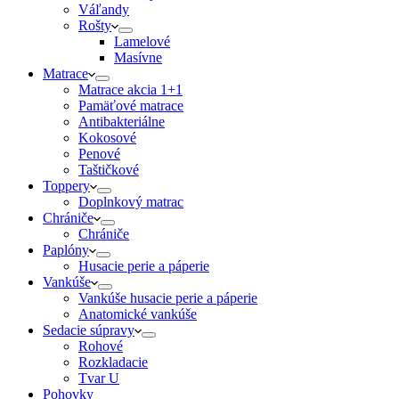
Váľandy
Rošty
Lamelové
Masívne
Matrace
Matrace akcia 1+1
Pamäťové matrace
Antibakteriálne
Kokosové
Penové
Taštičkové
Toppery
Doplnkový matrac
Chrániče
Chrániče
Paplóny
Husacie perie a páperie
Vankúše
Vankúše husacie perie a páperie
Anatomické vankúše
Sedacie súpravy
Rohové
Rozkladacie
Tvar U
Pohovky