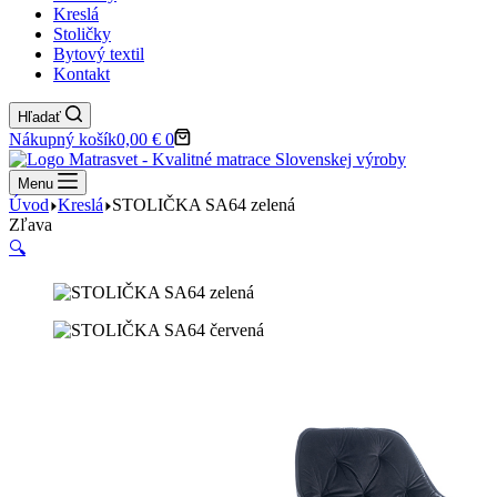
Kreslá
Stoličky
Bytový textil
Kontakt
Hľadať
Nákupný košík
0,00
€
0
Menu
Úvod
Kreslá
STOLIČKA SA64 zelená
Zľava
🔍