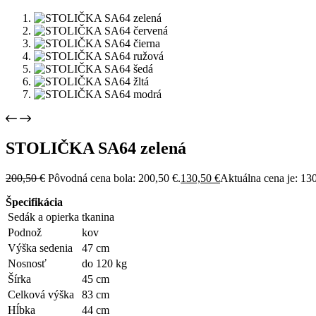
STOLIČKA SA64 zelená
200,50
€
Pôvodná cena bola: 200,50 €.
130,50
€
Aktuálna cena je: 130
Špecifikácia
Sedák a opierka
tkanina
Podnož
kov
Výška sedenia
47 cm
Nosnosť
do 120 kg
Šírka
45 cm
Celková výška
83 cm
Hĺbka
44 cm