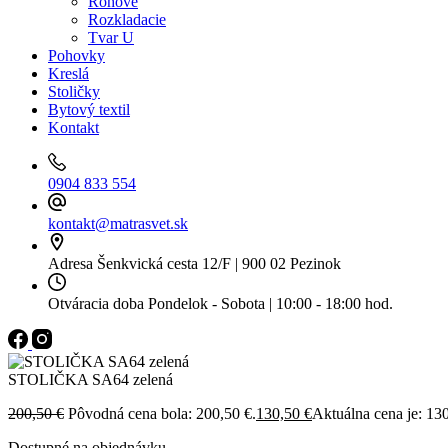
Rohové
Rozkladacie
Tvar U
Pohovky
Kreslá
Stoličky
Bytový textil
Kontakt
0904 833 554
kontakt@matrasvet.sk
Adresa
Šenkvická cesta 12/F | 900 02 Pezinok
Otváracia doba
Pondelok - Sobota | 10:00 - 18:00 hod.
STOLIČKA SA64 zelená
200,50
€
Pôvodná cena bola: 200,50 €.
130,50
€
Aktuálna cena je: 130
Dostupné na objednávku