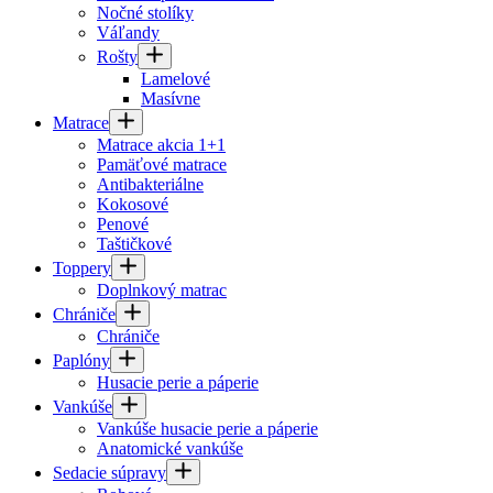
Nočné stolíky
Váľandy
Rošty
Lamelové
Masívne
Matrace
Matrace akcia 1+1
Pamäťové matrace
Antibakteriálne
Kokosové
Penové
Taštičkové
Toppery
Doplnkový matrac
Chrániče
Chrániče
Paplóny
Husacie perie a páperie
Vankúše
Vankúše husacie perie a páperie
Anatomické vankúše
Sedacie súpravy