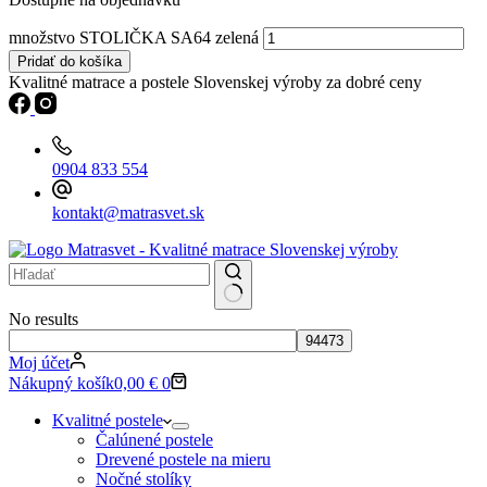
množstvo STOLIČKA SA64 zelená
Pridať do košíka
Kvalitné matrace a postele Slovenskej výroby za dobré ceny
0904 833 554
kontakt@matrasvet.sk
No results
Moj účet
Nákupný košík
0,00
€
0
Kvalitné postele
Čalúnené postele
Drevené postele na mieru
Nočné stolíky