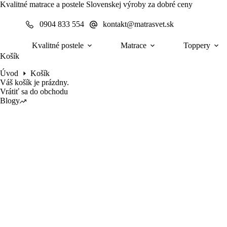
Skip
Kvalitné matrace a postele Slovenskej výroby za dobré ceny
to
content
0904 833 554
kontakt@matrasvet.sk
Kvalitné postele
Matrace
Toppery
Košík
Úvod
Košík
Váš košík je prázdny.
Vrátiť sa do obchodu
Blogy