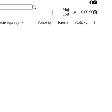
Moj
0,00
€
0
Nákupný
účet
košík
acie súpravy
Pohovky
Kreslá
Stoličky
Bytový text