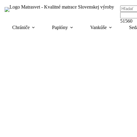
No
results
Chrániče
Paplóny
Vankúše
Sed