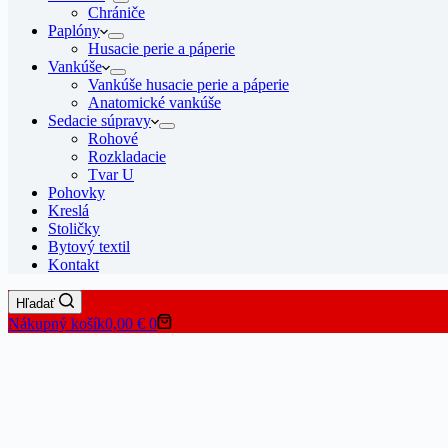
Chrániče
Paplóny
Husacie perie a páperie
Vankúše
Vankúše husacie perie a páperie
Anatomické vankúše
Sedacie súpravy
Rohové
Rozkladacie
Tvar U
Pohovky
Kreslá
Stoličky
Bytový textil
Kontakt
Hľadať
Nákupný košík
0,00
€
0