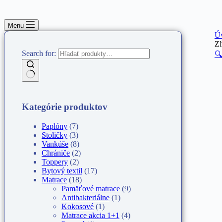
Menu
Ú
Z
Search for:
🔍
Kategórie produktov
Paplóny
(7)
Stoličky
(3)
Vankúše
(8)
Chrániče
(2)
Toppery
(2)
Bytový textil
(17)
Matrace
(18)
Pamäťové matrace
(9)
Antibakteriálne
(1)
Kokosové
(1)
Matrace akcia 1+1
(4)