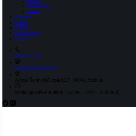
Rohové
Rozkladacie
Tvar U
Pohovky
Kreslá
Stoličky
Bytový textil
Kontakt
0904 833 554
kontakt@matrasvet.sk
Adresa
Šenkvická cesta 12/F | 900 02 Pezinok
Otváracia doba
Pondelok - Sobota | 10:00 - 18:00 hod.