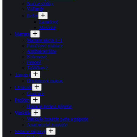
Nočné stolíky
Váľandy
Rošty
Lamelové
Masívne
Matrace
Matrace akcia 1+1
Pamäťové matrace
Antibakteriálne
Kokosové
Penové
Taštičkové
Toppery
Doplnkový matrac
Chrániče
Chrániče
Paplóny
Husacie perie a páperie
Vankúše
Vankúše husacie perie a páperie
Anatomické vankúše
Sedacie súpravy