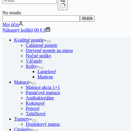
No results
Moj účet
Nákupný košík
0,00
€
0
Kvalitné postele
Čalúnené postele
Drevené postele na mieru
Nočné stolíky
Váľandy
Rošty
Lamelové
Masívne
Matrace
Matrace akcia 1+1
Pamäťové matrace
Antibakteriálne
Kokosové
Penové
Taštičkové
Toppery
Doplnkový matrac
Chrániče