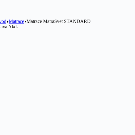
vod
Matrace
Matrace MatraSvet STANDARD
ľava
Akcia