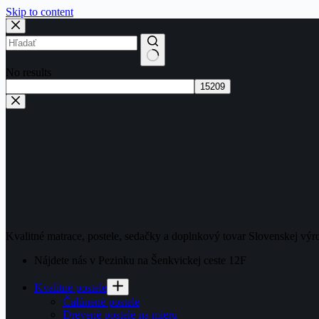
Skip to content
No results
Kvalitné matrace, postele, sedačky a doplnkový tovar Slovenskej výr
Nájdete nás v Pezinku na Šenkvickej ceste 12F
Kvalitné postele
Čalúnené postele
Drevené postele na mieru