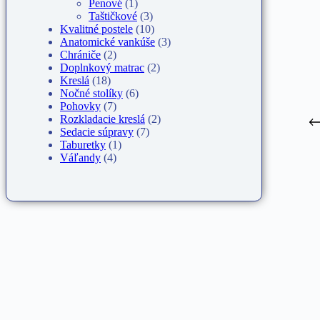
Penové
(1)
Taštičkové
(3)
Kvalitné postele
(10)
Anatomické vankúše
(3)
Chrániče
(2)
Doplnkový matrac
(2)
Kreslá
(18)
Nočné stolíky
(6)
Pohovky
(7)
Rozkladacie kreslá
(2)
Sedacie súpravy
(7)
Taburetky
(1)
Váľandy
(4)