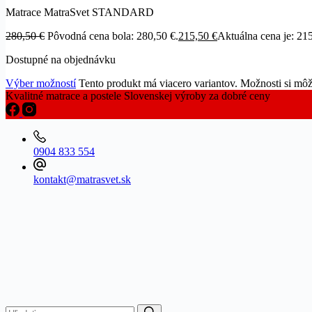
Matrace MatraSvet STANDARD
280,50
€
Pôvodná cena bola: 280,50 €.
215,50
€
Aktuálna cena je: 215
Dostupné na objednávku
Výber možností
Tento produkt má viacero variantov. Možnosti si môž
Kvalitné matrace a postele Slovenskej výroby za dobré ceny
0904 833 554
kontakt@matrasvet.sk