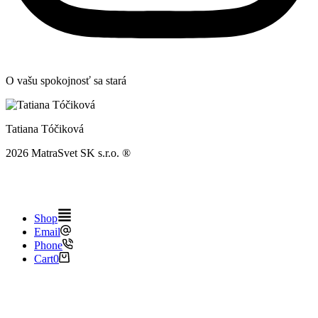
O vašu spokojnosť sa stará
Tatiana Tóčiková
2026 MatraSvet SK s.r.o. ®
Tvorba webových stránok
&
SEO optimalizácia
| Ján Struhár –
S.P.K. ®
Shop
Email
Phone
Cart
0