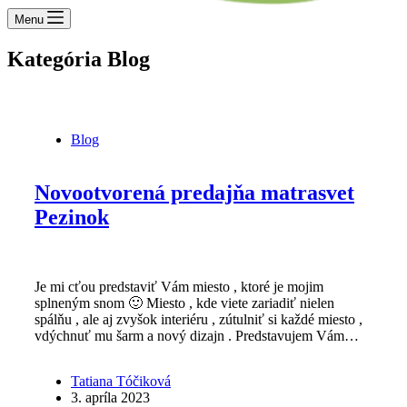
Menu
Kategória
Blog
Blog
Novootvorená predajňa matrasvet
Pezinok
Je mi cťou predstaviť Vám miesto , ktoré je mojim
splneným snom 🙂 Miesto , kde viete zariadiť nielen
spálňu , ale aj zvyšok interiéru , zútulniť si každé miesto ,
vdýchnuť mu šarm a nový dizajn . Predstavujem Vám…
Tatiana Tóčiková
3. apríla 2023