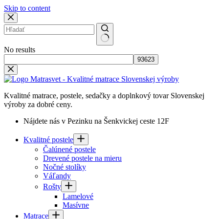
Skip to content
No results
Kvalitné matrace, postele, sedačky a doplnkový tovar Slovenskej
výroby za dobré ceny.
Nájdete nás v Pezinku na Šenkvickej ceste 12F
Kvalitné postele
Čalúnené postele
Drevené postele na mieru
Nočné stolíky
Váľandy
Rošty
Lamelové
Masívne
Matrace