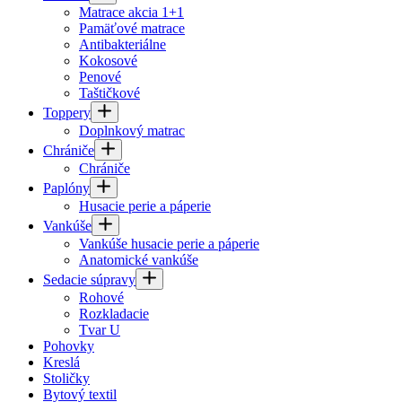
Matrace akcia 1+1
Pamäťové matrace
Antibakteriálne
Kokosové
Penové
Taštičkové
Toppery
Doplnkový matrac
Chrániče
Chrániče
Paplóny
Husacie perie a páperie
Vankúše
Vankúše husacie perie a páperie
Anatomické vankúše
Sedacie súpravy
Rohové
Rozkladacie
Tvar U
Pohovky
Kreslá
Stoličky
Bytový textil