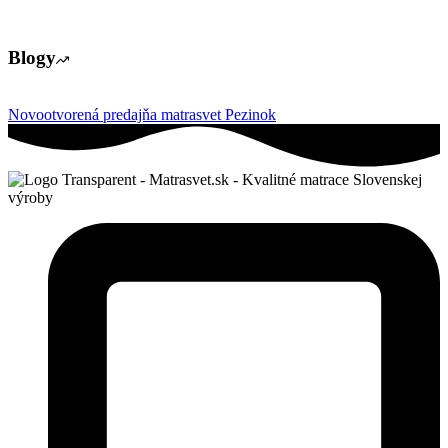
Blogy
Novootvorená predajňa matrasvet Pezinok