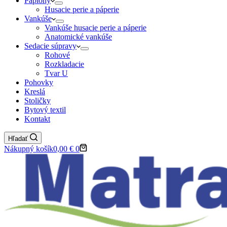
Paplóny
Husacie perie a páperie
Vankúše
Vankúše husacie perie a páperie
Anatomické vankúše
Sedacie súpravy
Rohové
Rozkladacie
Tvar U
Pohovky
Kreslá
Stoličky
Bytový textil
Kontakt
Hľadať
Nákupný košík
0,00
€
0