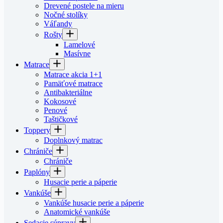
Drevené postele na mieru
Nočné stolíky
Váľandy
Rošty
Lamelové
Masívne
Matrace
Matrace akcia 1+1
Pamäťové matrace
Antibakteriálne
Kokosové
Penové
Taštičkové
Toppery
Doplnkový matrac
Chrániče
Chrániče
Paplóny
Husacie perie a páperie
Vankúše
Vankúše husacie perie a páperie
Anatomické vankúše
Sedacie súpravy