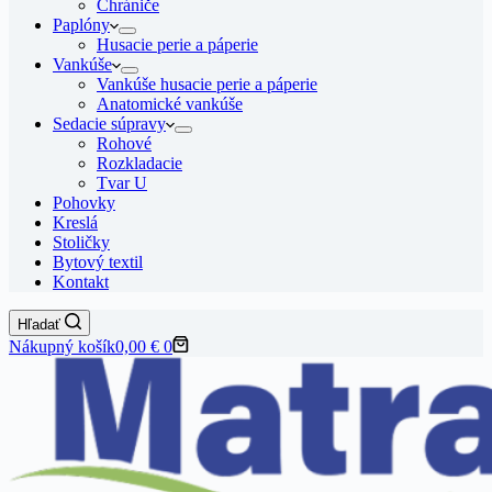
Chrániče
Paplóny
Husacie perie a páperie
Vankúše
Vankúše husacie perie a páperie
Anatomické vankúše
Sedacie súpravy
Rohové
Rozkladacie
Tvar U
Pohovky
Kreslá
Stoličky
Bytový textil
Kontakt
Hľadať
Nákupný košík
0,00
€
0