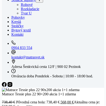
Rohové
Rozkladacie
Tvar U
Pohovky
Kreslá
Stoličky
Bytový textil
Kontakt
0904 833 554
kontakt@matrasvet.sk
Adresa
Šenkvická cesta 12/F | 900 02 Pezinok
Otváracia doba
Pondelok - Sobota | 10:00 - 18:00 hod.
Matrace Tessie plus 22 90×200 akcia 1+1 zdarma
738,40
€
Pôvodná cena bola: 738,40 €.
568,00
€
Aktuálna cena je: