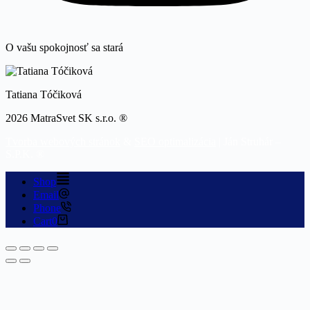
O vašu spokojnosť sa stará
Tatiana Tóčiková
2026 MatraSvet SK s.r.o. ®
Tvorba webových stránok
&
SEO optimalizácia
| Ján Struhár –
S.P.K. ®
Shop
Email
Phone
Cart
0