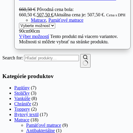
660,50
€
Pôvodná cena bola:
660,50 €.
507,50
€
Aktuálna cena je: 507,50 €.
Cena s DPH
Matrace
,
Pamäťové matrace
90cm
90cm
Výber možností
Tento produkt má viacero variantov.
Možnosti si môžete vybrať na stránke produktu.
Search for:
Kategórie produktov
Paplóny
(7)
Stoličky
(3)
Vankúše
(8)
Chrániče
(2)
Toppery
(2)
Bytový textil
(17)
Matrace
(18)
Pamäťové matrace
(9)
Antibakteriálne
(1)