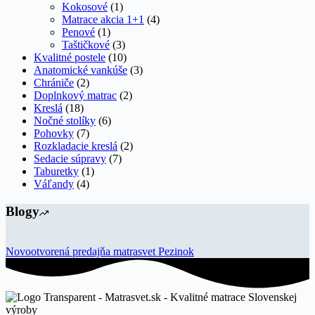
Kokosové
(1)
Matrace akcia 1+1
(4)
Penové
(1)
Taštičkové
(3)
Kvalitné postele
(10)
Anatomické vankúše
(3)
Chrániče
(2)
Doplnkový matrac
(2)
Kreslá
(18)
Nočné stolíky
(6)
Pohovky
(7)
Rozkladacie kreslá
(2)
Sedacie súpravy
(7)
Taburetky
(1)
Váľandy
(4)
Blogy
Novootvorená predajňa matrasvet Pezinok