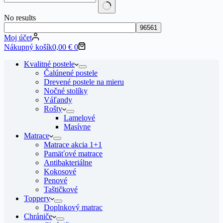
No results
Moj účet
Nákupný košík
0,00
€
0
Kvalitné postele
Čalúnené postele
Drevené postele na mieru
Nočné stolíky
Váľandy
Rošty
Lamelové
Masívne
Matrace
Matrace akcia 1+1
Pamäťové matrace
Antibakteriálne
Kokosové
Penové
Taštičkové
Toppery
Doplnkový matrac
Chrániče