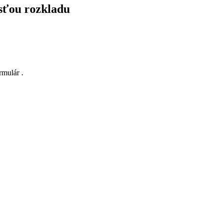
sťou rozkladu
mulár .