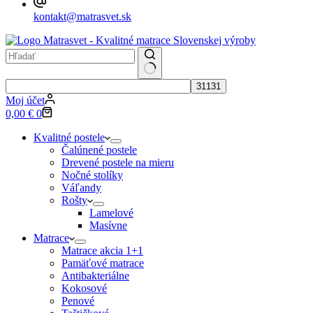
kontakt@matrasvet.sk
No
results
Moj účet
Nákupný
0,00
€
0
košík
Kvalitné postele
Čalúnené postele
Drevené postele na mieru
Nočné stolíky
Váľandy
Rošty
Lamelové
Masívne
Matrace
Matrace akcia 1+1
Pamäťové matrace
Antibakteriálne
Kokosové
Penové