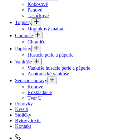
Kokosové
Penové
Taštičkové
Toppery
Doplnkový matrac
Chrániče
Chrániče
Paplóny
Husacie perie a páperie
Vankúše
Vankúše husacie perie a páperie
Anatomické vankúše
Sedacie súpravy
Rohové
Rozkladacie
Tvar U
Pohovky
Kreslá
Stoličky
Bytový textil
Kontakt