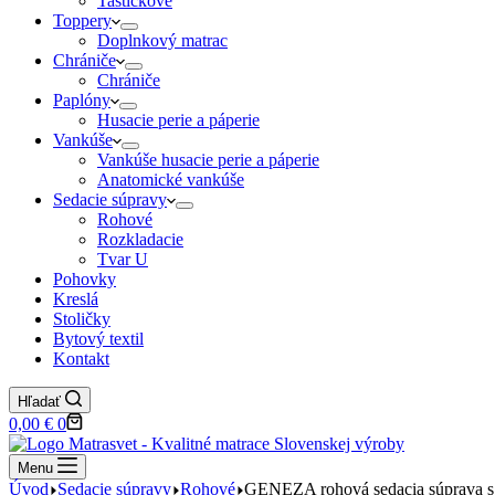
Taštičkové
Toppery
Doplnkový matrac
Chrániče
Chrániče
Paplóny
Husacie perie a páperie
Vankúše
Vankúše husacie perie a páperie
Anatomické vankúše
Sedacie súpravy
Rohové
Rozkladacie
Tvar U
Pohovky
Kreslá
Stoličky
Bytový textil
Kontakt
Hľadať
Nákupný
0,00
€
0
košík
Menu
Úvod
Sedacie súpravy
Rohové
GENEZA rohová sedacia súprava s