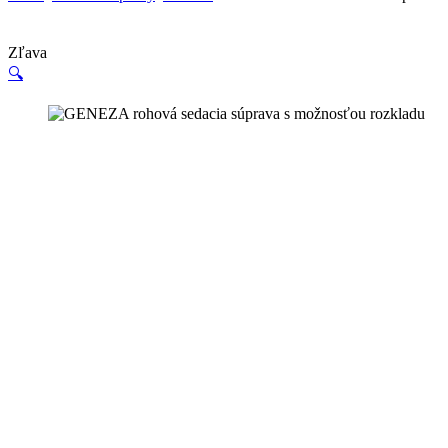
Zľava
🔍