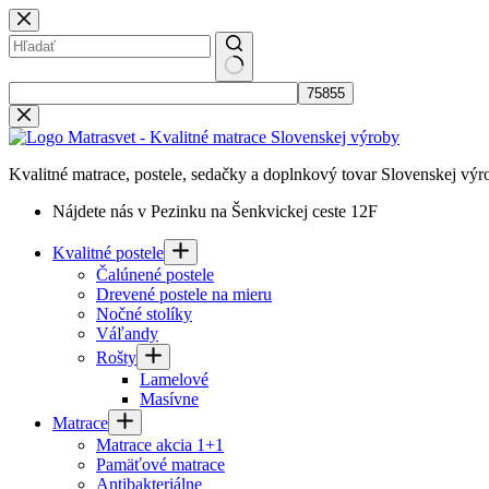
Skip
to
content
No
results
Kvalitné matrace, postele, sedačky a doplnkový tovar Slovenskej výr
Nájdete nás v Pezinku na Šenkvickej ceste 12F
Kvalitné postele
Čalúnené postele
Drevené postele na mieru
Nočné stolíky
Váľandy
Rošty
Lamelové
Masívne
Matrace
Matrace akcia 1+1
Pamäťové matrace
Antibakteriálne