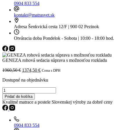
0904 833 554
kontakt@matrasvet.sk
Adresa
Šenkvická cesta 12/F | 900 02 Pezinok
Otváracia doba
Pondelok - Sobota | 10:00 - 18:00 hod.
GENEZA rohová sedacia súprava s možnosťou rozkladu
Pôvodná
Aktuálna
1960,50
€
1374,50
€
Cena s DPH
cena
cena
Dostupné na objednávku
bola:
je:
1960,50 €.
1374,50 €.
množstvo
GENEZA
Pridať do košíka
rohová
Kvalitné matrace a postele Slovenskej výroby za dobré ceny
sedacia
súprava
s
možnosťou
0904 833 554
rozkladu