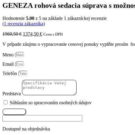
GENEZA rohová sedacia súprava s možno
Hodnotenie
5.00
z 5 na základe
1
zákazníckej recenzie
(
1
recenzia zákazníka)
Pôvodná
Aktuálna
1960,50
€
1374,50
€
Cena s DPH
cena
cena
V prípade záujmu o vypracovanie cenovej ponuky vyplňte prosím for
bola:
je:
1960,50 €.
1374,50 €.
Meno
Email
Telefón
Predstava
Súhlasím so spracovaním osobných údajov
Odoslať
Dostupné na objednávku