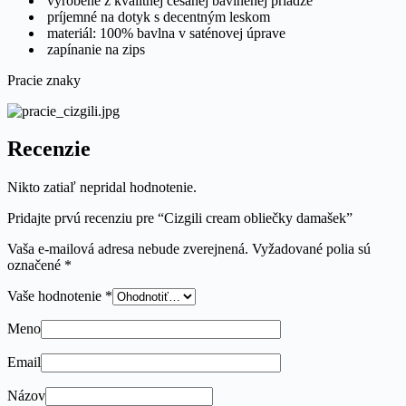
vyrobené z kvalitnej česanej bavlnenej priadze
príjemné na dotyk s decentným leskom
materiál: 100% bavlna v saténovej úprave
zapínanie na zips
Pracie znaky
Recenzie
Nikto zatiaľ nepridal hodnotenie.
Pridajte prvú recenziu pre “Cizgili cream obliečky damašek”
Vaša e-mailová adresa nebude zverejnená.
Vyžadované polia sú
označené
*
Vaše hodnotenie
*
Meno
Email
Názov