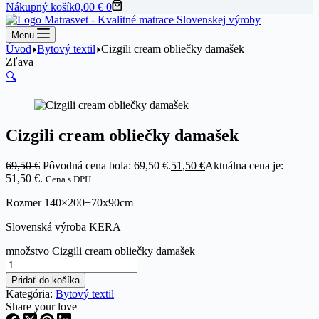
Nákupný košík
0,00
€
0
Menu
Úvod
Bytový textil
Cizgili cream obliečky damašek
Zľava
🔍
Cizgili cream obliečky damašek
69,50
€
Pôvodná cena bola: 69,50 €.
51,50
€
Aktuálna cena je:
51,50 €.
Cena s DPH
Rozmer 140×200+70x90cm
Slovenská výroba KERA
množstvo Cizgili cream obliečky damašek
Pridať do košíka
Kategória:
Bytový textil
Share your love