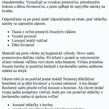
charakteristiky. Vyznačujú sa vysokou jemnosťou, prirodzeným
leskom a dlhou životnosťou, a preto spĺňajú tie najvyššie nároky na
kvalitu.
Odporúčame sa pri praní riadiť odporúčaním na obale, prať obliečky
naruby so zapnutým zipsom.
Tkaná z veľmi jemných česaných vlákien
Vysoká pevnosť
Luxusný lesklý vzhľad
Dlhá životnosť
Materiál má preto všetky jej hygienické výhody. Slovo satén
pomenováva tkáčsku väzbu. Pri ležaní v posteli so zatvorenými
očami vnímate väčšinu vecí okolo seba hmatom. Vďaka jemnému
česaniu bavlny je posteľná bielizeň z bavlneného saténu nádherne
mäkká na dotyk.
Okrem toho je na pohľad jemne lesklá! Nemenej dôležitými
benefitmi sú aj dlhá životnosť a vysoká odolnosť. A ten dizajn!
Bavlnený satén pôsobí veľmi luxusne a honosne. Ak chcete dodať
svojej spálni pompézny vzhľad, budú pre vás posteľné obliečky z
bavlneného saténu tá správna voľba!
luxusné obliečky z bavlny.