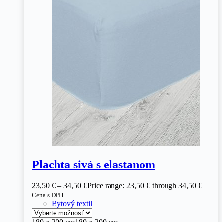
Plachta sivá s elastanom
23,50
€
–
34,50
€
Price range: 23,50 € through 34,50 €
Cena s DPH
Bytový textil
180 x 200 cm
180 x 200 cm