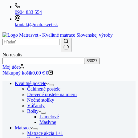
0904 833 554
kontakt@matrasvet.sk
No results
Moj účet
Nákupný košík
0,00
€
0
Kvalitné postele
Čalúnené postele
Drevené postele na mieru
Nočné stolíky
Váľandy
Rošty
Lamelové
Masívne
Matrace
Matrace akcia 1+1