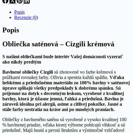
Popis
Recenzie (0)
Popis
Obliečka saténová – Cizgili krémová
S našimi obliečkami bude interiér Vašej domácnosti vyzerať
ako nikdy predtým
Bavlnené obliečky Cizgili
sú zhotovené vo farbe krémová s
prúžkami rovnakej farby. Oživia a spestria každú spálňu.
Vďaka
hebkému a priedušnému materiálu zo 100% bavlny v saténovej
úprave spĺňajú všetky predpoklady k dobrému spánku. Sú
príjemné na dotyk s decentným leskom, vyrobené z kvalitnej
bavlny, ktorá je úžasne jemná, ľahká a priedušná. Bavlna je
zároveň ideálna pri alergii, astme a citlivej pokožke. Jasné a
stále farby nestratia na kráse ani po mnohých praniach.
Obliečky z bavlneného saténu sú vyrobené z vysoko kvalitnej 100
% bavlnenej priadze, vďaka ktorej výborne pohlcujú vlhkosť a sú
priedušné. Majú hustú a pevnú štruktúru a výnimočné vzhľadové