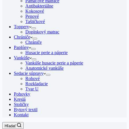
Pamäťové matrace
Antibakteriálne
Kokosové
Penové
Taštičkové
Toppery
Doplnkový matrac
Chrániče
Chrániče
Paplóny
Husacie perie a páperie
Vankúše
Vankúše husacie perie a páperie
Anatomické vankúše
Sedacie súpravy
Rohové
Rozkladacie
Tvar U
Pohovky
Kreslá
Stoličky
Bytový textil
Kontakt
Hľadať