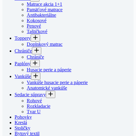
Matrace akcia 1+1
Pamäťové matrace
Antibakteriálne
Kokosové
Penové
Taštičkové
Toppery
Doplnkový matrac
Chrániče
Chrániče
Paplóny
Husacie perie a páperie
Vankúše
Vankúše husacie perie a páperie
Anatomické vankúše
Sedacie súpravy
Rohové
Rozkladacie
Tvar U
Pohovky
Kreslá
Stoličky
Bytový textil