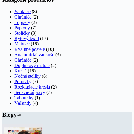
Vankúše
(8)
Chrániče
(2)
Toppery
(2)
Paplóny
(7)
Stoličky
(3)
Bytový textil
(17)
Matrace
(18)
Kvalitné postele
(10)
Anatomické vankúše
(3)
Chrániče
(2)
Doplnkový matrac
(2)
Kreslá
(18)
Nočné stolíky
(6)
Pohovky
(7)
Rozkladacie kreslá
(2)
Sedacie súpravy
(7)
Taburetky
(1)
Váľandy
(4)
Blogy