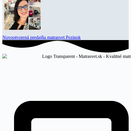
Novootvorená predajňa matrasvet Pezinok